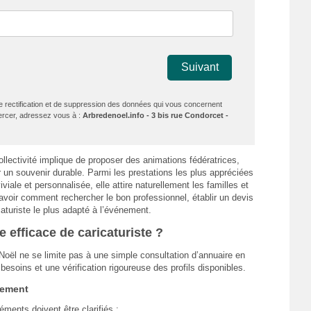
Suivant
de rectification et de suppression des données qui vous concernent
exercer, adressez vous à :
Arbredenoel.info - 3 bis rue Condorcet -
ollectivité implique de proposer des animations fédératrices,
 un souvenir durable. Parmi les prestations les plus appréciées
iviale et personnalisée, elle attire naturellement les familles et
savoir comment rechercher le bon professionnel, établir un devis
icaturiste le plus adapté à l’événement.
efficace de caricaturiste ?
Noël ne se limite pas à une simple consultation d’annuaire en
esoins et une vérification rigoureuse des profils disponibles.
nement
ments doivent être clarifiés :