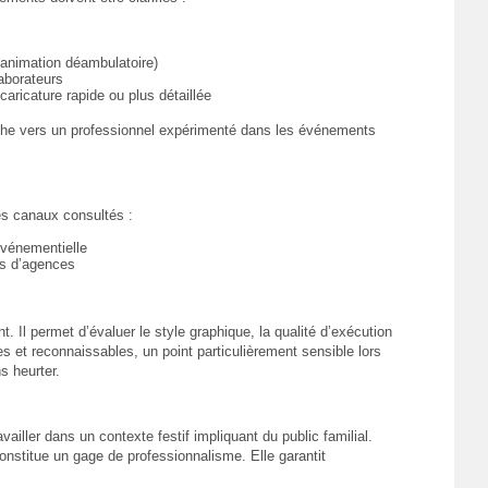
u animation déambulatoire)
laborateurs
caricature rapide ou plus détaillée
rche vers un professionnel expérimenté dans les événements
es canaux consultés :
événementielle
s d’agences
t. Il permet d’évaluer le style graphique, la qualité d’exécution
es et reconnaissables, un point particulièrement sensible lors
s heurter.
vailler dans un contexte festif impliquant du public familial.
nstitue un gage de professionnalisme. Elle garantit