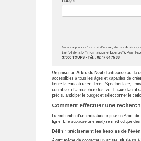
Budget
Vous disposez d'un droit d'accès, de modification, 
(art.34 de la loi "Informatique et Libertés"). Pour l'
37000 TOURS - Tél. : 02 47 64 75 38
Organiser un
Arbre de Noël
d’entreprise ou de c
accessibles à tous les âges et capables de créer
figure la caricature en direct. Spectaculaire, conv
contribue à l’atmosphère festive. Encore faut-il 
précis, anticiper le budget et sélectionner le car
Comment effectuer une recherche 
La recherche d’un caricaturiste pour un Arbre de 
ligne. Elle suppose une analyse méthodique des b
Définir précisément les besoins de l’évé
Avant même de contacter un artiste, plusieurs élé